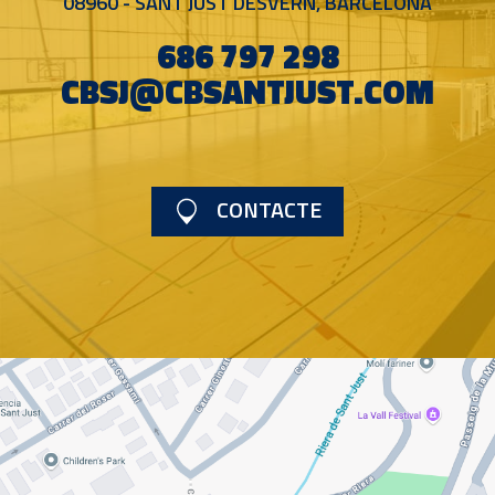
08960 - SANT JUST DESVERN, BARCELONA
686 797 298
CBSJ@CBSANTJUST.COM
CONTACTE