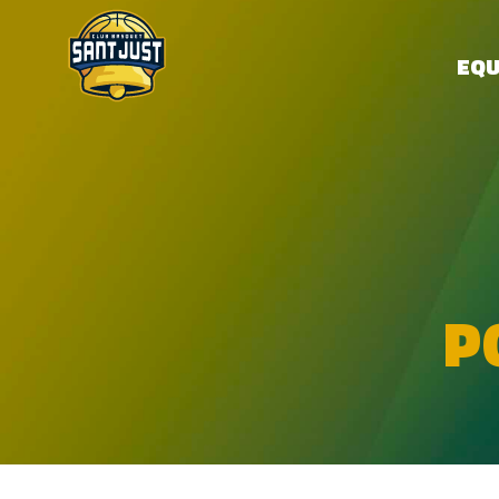
EQU
P